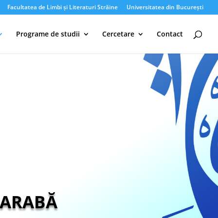
Facultatea de Limbi și Literaturi Străine
Universitatea din București
Programe de studii
Cercetare
Contact
A ARABĂ